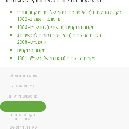
הידע ולעמוד בדרישות הרגולציה והתקינה המעודכנות.
תקנות הרוקחים (תנאי פתיחה וניהול של בתי מרקחת וחדרי
PDF
תרופות), התשמ״ב–1982
PDF
תקנות הרוקחים (תכשירים), התשמ״ו–1986
תקנות הרוקחים (תנאי ייצור נאותים לתכשירים),
PDF
התשס״ט–2008
PDF
תקנות הרוקחים
PDF
פקודת הרוקחים [נוסח חדש], תשמ"א 1981
pharma-rules
ניירות עמדה
פרסומים מדעיים
פקודת הרוקחים
פקודת הסמים
המסוכנים
פקודת הרופאים