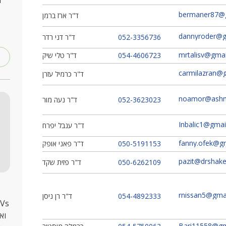
ר
bermaner87@
ד"ר ארז ברמן
dannyroder@g
052-3356736
ד"ר דני רדר
mrtalisv@gma
054-4606723
ד"ר טלי שיק
carmilazran@
ד"ר כרמיל עזרן
noamor@ashmc
052-3623023
ד"ר נעה מור
Inbalic1@gmai
ד"ר ענבל יפרח
fanny.ofek@g
050-5191153
ד"ר פאני אופק
pazit@drshaked
050-6262109
ד"ר פזית שקד
rnissan5@gma
054-4892333
ד"ר רן ניסן
וא
Bari11558@gm