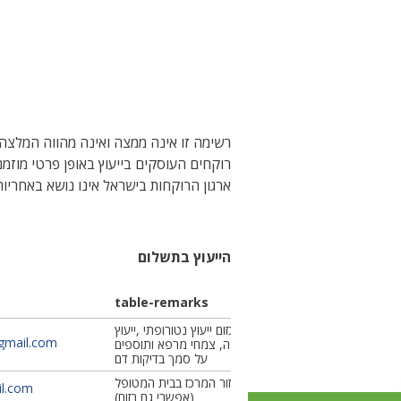
רשימה זו אינה ממצה ואינה מהווה המלצה 
רוקחים העוסקים בייעוץ באופן פרטי מוזמנים לפנות ל info@psi.org.il ל
ארגון הרוקחות בישראל אינו נושא באחריות 
הייעוץ בתשלום
table-remarks
באר שבע או בזום ייעוץ נטורופתי ,ייעוץ
gmail.com
בתוספי תזונה, צמחי מרפא ותוספים
על סמך בדיקות דם
הייעוץ ניתן באזור המרכז בבית המטופל
il.com
(אפשרי גם בזום)