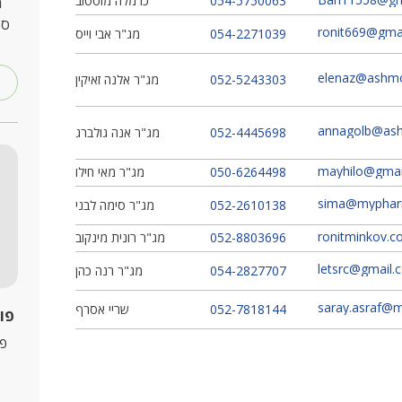
054-5750063
כרמלה מוסטוב
מ
סד
ronit669@gma
054-2271039
מג"ר אבי וייס
elenaz@ashmc.
052-5243303
מג"ר אלנה זאיקין
annagolb@ashm
052-4445698
מג"ר אנה גולברג
mayhilo@gmai
050-6264498
מג"ר מאי חילו
sima@mypharma
052-2610138
מג"ר סימה לבני
ronitminkov.c
052-8803696
מג"ר רונית מינקוב
letsrc@gmail.
054-2827707
מג"ר רנה כהן
saray.asraf@mai
052-7818144
שריי אסרף
פור
פו