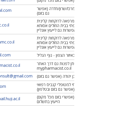
איזור מרכז (אפשרי בזום מכל מקום)
מקבל באיזור המרכז/שרון/חדרה (אפשר
il.com
גם בזום)
מקבלת במרפאה לרוקחות קלינית
co.il
וייעוץ תרופתי בבית החולים אסותא
אשדוד. אפשרות גם לייעוץ אונליין
מקבלת במרפאה לרוקחות קלינית
c.co.il
וייעוץ תרופתי בבית החולים אסותא
אשדוד. אפשרות גם לייעוץ אונליין
l.com
מקבלת באיזור הצפון - נוף הגליל
ניתן לפנות גם דרך האתר
cist.co.il
mypharmacist.co.il
onsult@gmail.com
מקבלת באבן יהודה (אפשר גם בזום)
ייעוץ רוקחי למטופלי קנביס רפואי
com
(אפשר גם בזום ובטלפון)
איזור מרכז (אפשרי בזום מכל מקום)
l.huji.ac.il
הייעוץ בתשלום