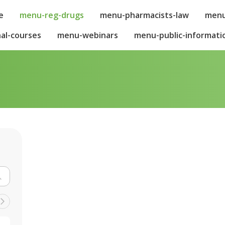
e
menu-reg-drugs
menu-pharmacists-law
menu
al-courses
menu-webinars
menu-public-informati