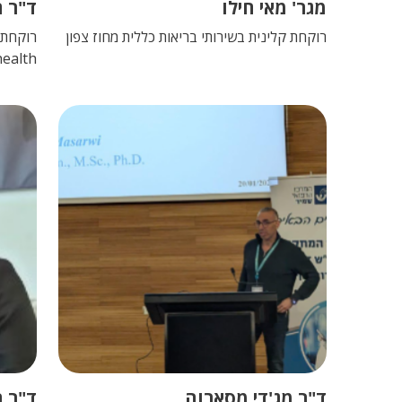
מגר' מאי חילו
ד"ר ח
רוקחת קלינית בשירותי בריאות כללית מחוז צפון
ehealth החל מ
ד"ר מג'די מסארוה
ד"ר ה