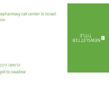
epharmacy call center in Israel:
PDF
ion
TITLE
NEWSLETTER-
PDF
הרפואה היבטי
PDF
pill to swallow