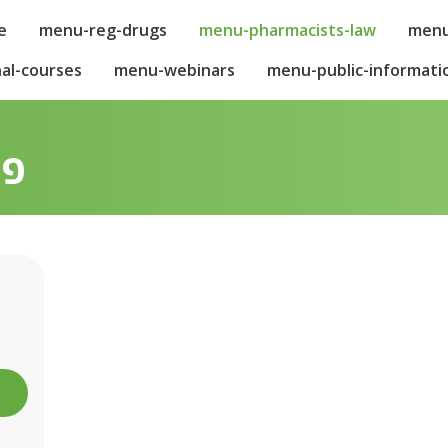
e
menu-reg-drugs
menu-pharmacists-law
menu
al-courses
menu-webinars
menu-public-informati
פר