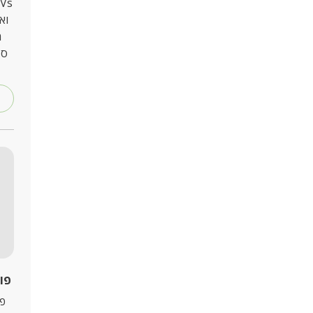
וא
מ
סד
פור
פו